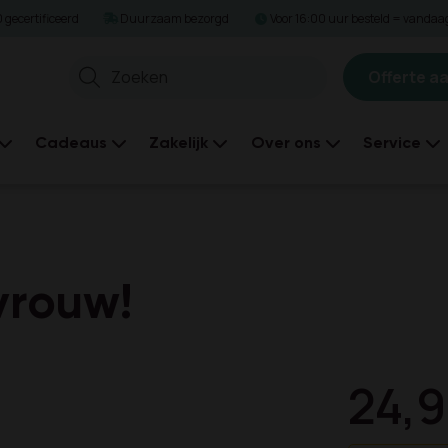
gecertificeerd
Duurzaam bezorgd
Voor 16:00 uur besteld = vanda
Offerte a
Zoeken
Cadeaus
Zakelijk
Over ons
Service
vrouw!
24,