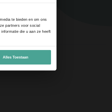
g
!
wsbrief en ontvang
telling.
 media te bieden en om ons
ze partners voor social
nformatie die u aan ze heeft
aan
Alles Toestaan