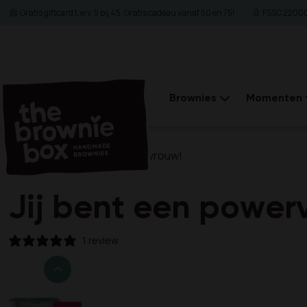
Gratis giftcard t.w.v. 5 bij 45. Gratis cadeau vanaf 50 en 75!
FSSC 22000 
Brownies
Momenten
Home
Jij bent een powervrouw!
Jij bent een power
1 review