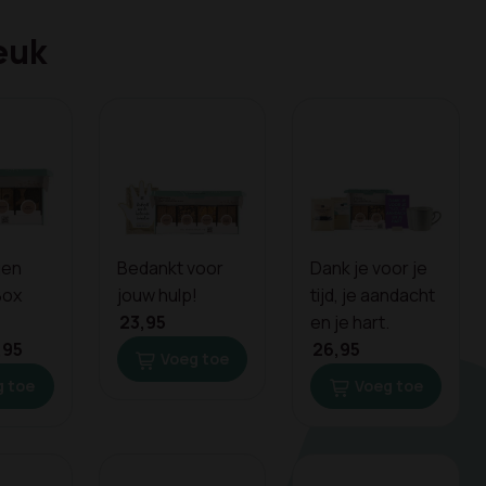
euk
gen
Bedankt voor
Dank je voor je
Box
jouw hulp!
tijd, je aandacht
23,95
en je hart.
,95
26,95
Voeg toe
 toe
Voeg toe