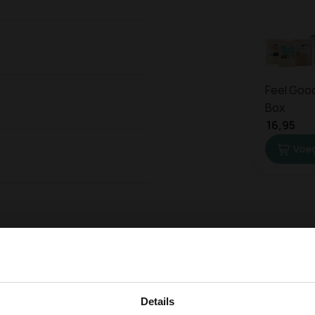
Feel Goo
Box
16,95
Voeg
Ontvang
10% ko
Details