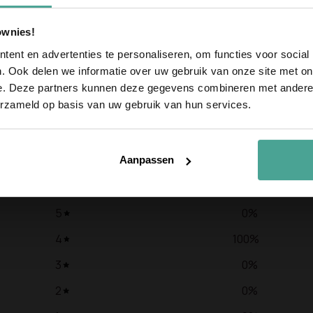
eerste bestellin
Meld je aan voor onze nieu
ownies!
10% korting op je eerste bes
ent en advertenties te personaliseren, om functies voor social
Email
. Ook delen we informatie over uw gebruik van onze site met on
e. Deze partners kunnen deze gegevens combineren met andere i
erzameld op basis van uw gebruik van hun services.
Meld je 
4
Aanpassen
/ 5
1 review
5
0
%
4
100
%
3
0
%
2
0
%