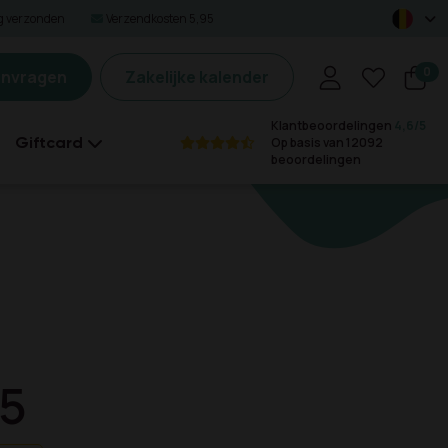
ag verzonden
Verzendkosten 5,95
0
anvragen
Zakelijke kalender
Klantbeoordelingen
4,6/5
Giftcard
Op basis van 12092
beoordelingen
95