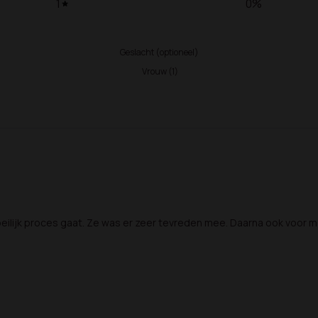
1
0
%
Geslacht (optioneel)
Vrouw
(
1
)
ilijk proces gaat. Ze was er zeer tevreden mee. Daarna ook voor mez