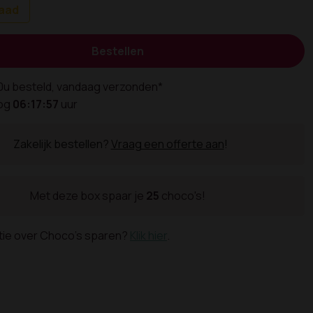
raad
Bestellen
0u besteld, vandaag verzonden*
nog
06:17:57
uur
Zakelijk bestellen?
Vraag een offerte aan
!
Met deze box spaar je
25
choco's!
tie over Choco's sparen?
Klik hier
.