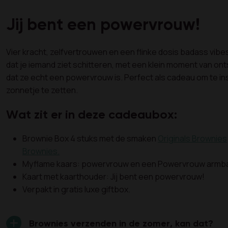
Jij bent een powervrouw!
Vier kracht, zelfvertrouwen en een flinke dosis badass vib
dat je iemand ziet schitteren, met een klein moment van o
dat ze echt een powervrouw is. Perfect als cadeau om te ins
zonnetje te zetten.
Wat zit er in deze cadeaubox:
Brownie Box 4 stuks met de smaken
Originals Brownies
Brownies.
Myflame kaars: powervrouw en een Powervrouw armb
Kaart met kaarthouder: Jij bent een powervrouw!
Verpakt in gratis luxe giftbox.
Brownies verzenden in de zomer, kan dat?