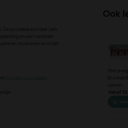
Ook l
es. Deze cadeaubox laat zien
ntspanning en een reminder
pireren, motiveren en in het
Stel je ei
en
Double Chocolates
Brownie 
samen
andje
Vanaf 10
Voeg