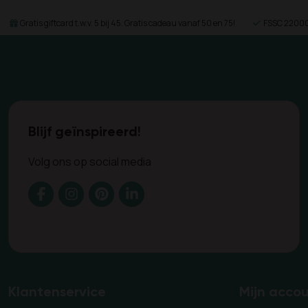
Gratis giftcard t.w.v. 5 bij 45. Gratis cadeau vanaf 50 en 75!
FSSC 22000 
Blijf geïnspireerd!
Volg ons op social media
Klantenservice
Mijn acco