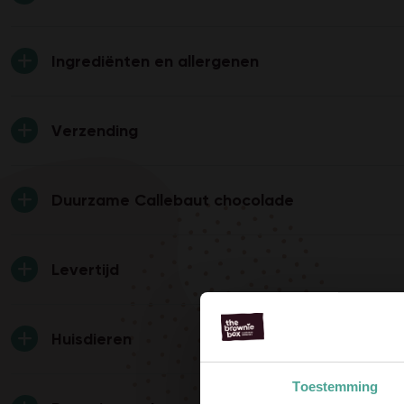
Ingrediënten en allergenen
Verzending
Duurzame Callebaut chocolade
Levertijd
Huisdieren
Toestemming