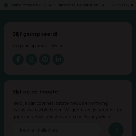
Gratis giftcard t.w.v. 5 bij 45. Gratis cadeau vanaf 50 en 75!
FSSC 22000 
Blijf geïnspireerd!
Volg ons op social media
Blijf op de hoogte!
Meld je aan voor het laatste nieuws en ontvang
exclusieve aanbiedingen. Wij gebruiken je persoonlijke
gegevens zoals beschreven in ons Privacybeleid.