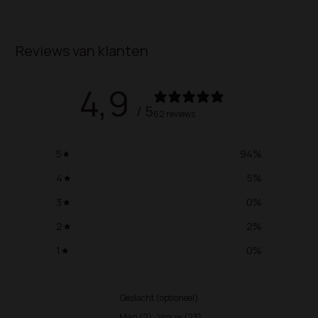
Reviews van klanten
4,9
/ 5
62 reviews
5
94
%
4
5
%
3
0
%
2
2
%
1
0
%
Geslacht (optioneel)
Man
(
2
)
·
Vrouw
(
23
)