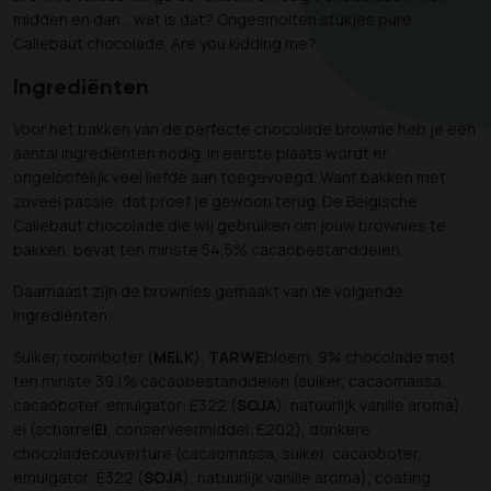
midden en dan… wat is dat? Ongesmolten stukjes pure
Callebaut chocolade. Are you kidding me?
Ingrediënten
Voor het bakken van de perfecte chocolade brownie heb je een
aantal ingrediënten nodig. In eerste plaats wordt er
ongeloofelijk veel liefde aan toegevoegd. Want bakken met
zoveel passie, dat proef je gewoon terug. De Belgische
Callebaut chocolade die wij gebruiken om jouw brownies te
bakken, bevat ten minste 54,5% cacaobestanddelen.
Daarnaast zijn de brownies gemaakt van de volgende
ingrediënten:
Suiker, roomboter (
MELK
),
TARWE
bloem, 9% chocolade met
ten minste 39,1% cacaobestanddelen (suiker, cacaomassa,
cacaoboter, emulgator: E322 (
SOJA
), natuurlijk vanille aroma),
ei (scharrel
EI
, conserveermiddel: E202), donkere
chocoladecouverture (cacaomassa, suiker, cacaoboter,
emulgator: E322 (
SOJA
), natuurlijk vanille aroma), coating