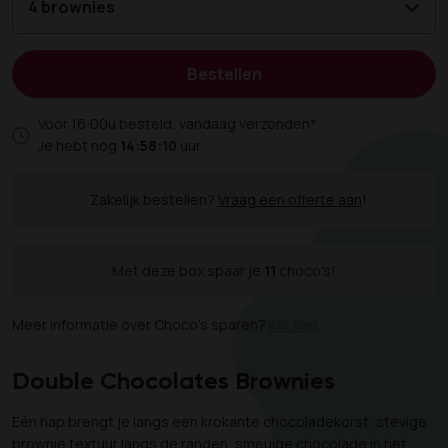
4 brownies
Bestellen
Voor 16:00u besteld, vandaag verzonden*
Je hebt nog
14:58:09
uur
Zakelijk bestellen?
Vraag een offerte aan
!
Met deze box spaar je
11
choco's!
Meer informatie over Choco's sparen?
Klik hier
.
Double Chocolates Brownies
Eén hap brengt je langs een krokante chocoladekorst, stevige
brownie textuur langs de randen, smeuïge chocolade in het