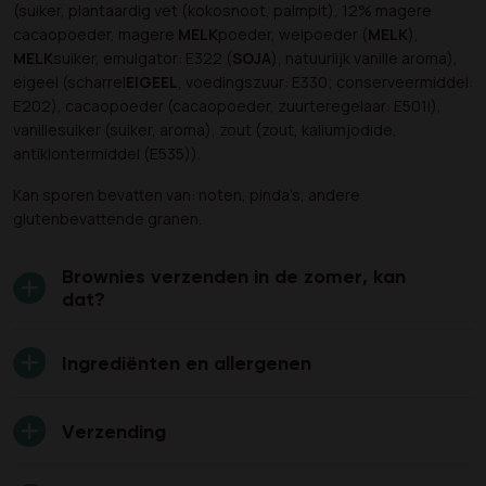
(suiker, plantaardig vet (kokosnoot, palmpit), 12% magere
cacaopoeder, magere
MELK
poeder, weipoeder (
MELK
),
MELK
suiker, emulgator: E322 (
SOJA
), natuurlijk vanille aroma),
eigeel (scharrel
EIGEEL
, voedingszuur: E330; conserveermiddel:
E202), cacaopoeder (cacaopoeder, zuurteregelaar: E501i),
vanillesuiker (suiker, aroma), zout (zout, kaliumjodide,
antiklontermiddel (E535)).
Kan sporen bevatten van: noten, pinda’s, andere
glutenbevattende granen.
Brownies verzenden in de zomer, kan
dat?
Ingrediënten en allergenen
Verzending