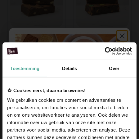
Cappuccino Brownies
M&M's Brownies
Vanaf 10,95
Vanaf 10,95
Voeg toe
Voeg toe
Toestemming
Details
Over
🍪 Cookies eerst, daarna brownies!
We gebruiken cookies om content en advertenties te
personaliseren, om functies voor social media te bieden
en om ons websiteverkeer te analyseren. Ook delen we
informatie over uw gebruik van onze site met onze
Vegan Double
Oreo Brownies
partners voor social media, adverteren en analyse. Deze
Chocolates Brownies
Vanaf 10,95
partners kunnen deze gegevens combineren met andere