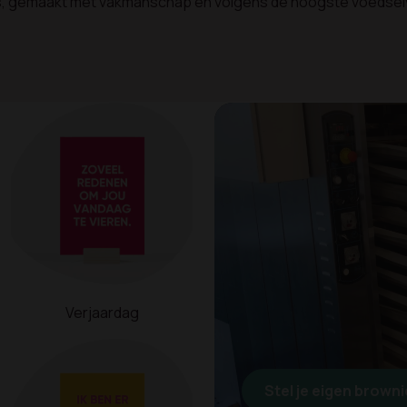
nies, gemaakt met vakmanschap én volgens de hoogste voedsel
Verjaardag
Stel je eigen brown