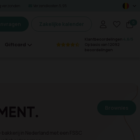
ag verzonden
Verzendkosten 5,95
0
anvragen
Zakelijke kalender
Klantbeoordelingen
4,6/5
Giftcard
Op basis van 12092
beoordelingen
MENT.
Brownies
e-bakkerij in Nederland met een FSSC