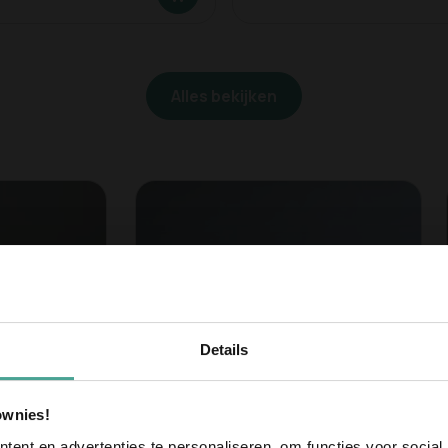
Alles bekijken
Ontvang
10% ko
Details
eerste bestellin
Meld je aan voor onze nieu
ownies!
10% korting op je eerste bes
ent en advertenties te personaliseren, om functies voor social