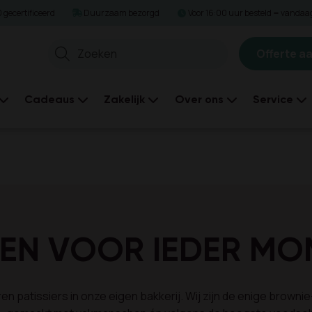
gecertificeerd
Duurzaam bezorgd
Voor 16:00 uur besteld = vanda
Offerte a
Zoeken
Cadeaus
Zakelijk
Over ons
Service
EN VOOR IEDER MO
n patissiers in onze eigen bakkerij. Wij zijn de enige browni