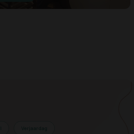
l
Verjaardag