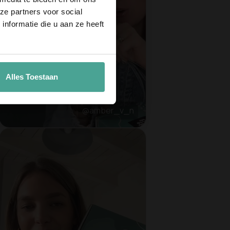
ze partners voor social
nformatie die u aan ze heeft
aan
Alles Toestaan
@amber_v_n