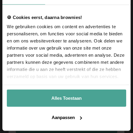
Offerte aanvragen
🍪 Cookies eerst, daarna brownies!
We gebruiken cookies om content en advertenties te
Ook leuk
personaliseren, om functies voor social media te bieden
en om ons websiteverkeer te analyseren. Ook delen we
informatie over uw gebruik van onze site met onze
partners voor social media, adverteren en analyse. Deze
partners kunnen deze gegevens combineren met andere
informatie die u aan ze heeft verstrekt of die ze hebben
Ontvang
10% korting
op je
verzameld op basis van uw gebruik van hun services.
eerste bestelling
!
Meld je aan voor onze nieuwsbrief en ontvang
10% korting op je eerste bestelling.
Alles Toestaan
Sophie de Giraf
Sophie de Giraf bijtring &
Email
Zoekboekje & Brownies
Brownies
24,95
29,95
Aanpassen
Voeg toe
Voeg toe
Meld je aan