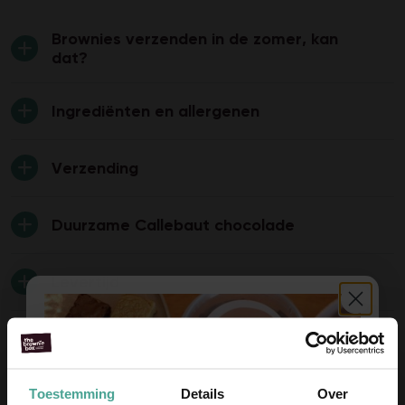
Brownies verzenden in de zomer, kan
dat?
Ingrediënten en allergenen
Verzending
Duurzame Callebaut chocolade
Levertijd
Huisdieren
Toestemming
Details
Over
Brownies cadeau geven