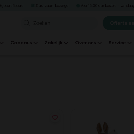
gecertificeerd
Duurzaam bezorgd
Voor 16:00 uur besteld = vanda
Offerte a
Zoeken
Cadeaus
Zakelijk
Over ons
Service