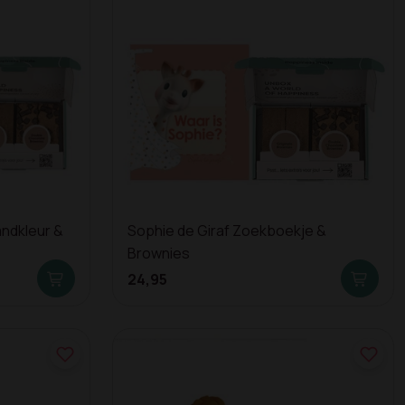
andkleur &
Sophie de Giraf Zoekboekje &
Brownies
24,95