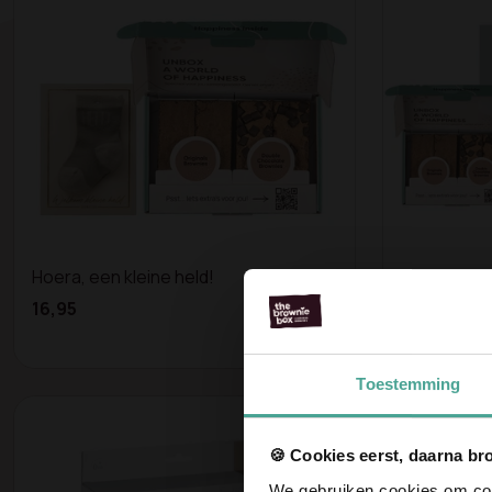
Hoera, een kleine held!
Janzen Gif
Brownies
16,95
30,95
Toestemming
🍪 Cookies eerst, daarna br
We gebruiken cookies om cont