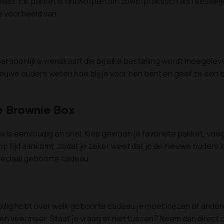
s. Elk pakket is ontworpen om zowel praktisch als feestelijk
te voorbeeld van.
 persoonlijke wenskaart die bij elke bestelling wordt meegel
euwe ouders weten hoe blij je voor hen bent en geef ze een 
e Brownie Box
is eenvoudig en snel. Kies gewoon je favoriete pakket, voeg
p tijd aankomt, zodat je zeker weet dat je de nieuwe ouders ku
speciaal geboorte cadeau.
es nodig hebt over welk geboorte cadeau je moet kiezen of and
 veel meer. Staat je vraag er niet tussen? Neem dan direct c