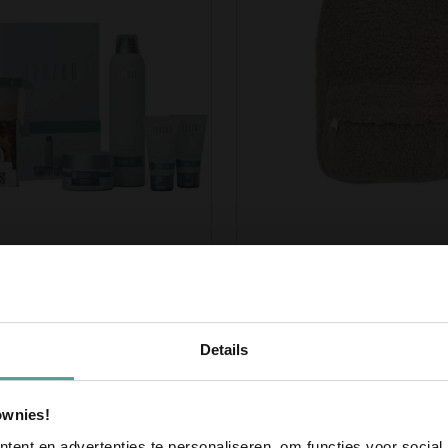
tset Body Sage 36 &
Teddy Rugzak Taupe
18,95
Ontvang
10% ko
Details
eerste bestellin
Meld je aan voor onze nieu
ownies!
10% korting op je eerste bes
ent en advertenties te personaliseren, om functies voor social