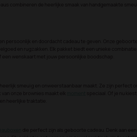
deaus combineren de heerlijke smaak van handgemaakte sme
 een persoonlijk en doordacht cadeau te geven. Onze geboor
eelgoed en rugzakken. Elk pakket biedt een unieke combinatie
ief een wenskaart met jouw persoonlijke boodschap.
 heerlijk smeuïg en onweerstaanbaar maakt. Ze zijn perfect 
ak van onze brownies maakt elk
moment
speciaal. Of je nu kie
 heerlijke traktatie.
eauboxen
die perfect zijn als geboorte cadeau. Denk aan een