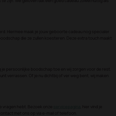
 te zijn. We geloven dat een goed cadeau zowel nuttig als
everd. Hiermee maak je jouw geboorte cadeau nog specialer
boodschap die ze zullen koesteren. Deze extra touch maakt
 je persoonlijke boodschap toe en wij zorgen voor de rest.
nt verrassen. Of je nu dichtbij of ver weg bent, wij maken
ere vragen hebt. Bezoek onze
servicepagina
, hier vind je
ontact met ons op via e-mail of telefoon.