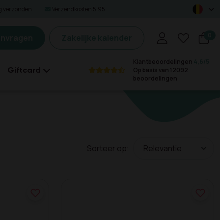
ag verzonden
Verzendkosten 5,95
0
anvragen
Zakelijke kalender
Klantbeoordelingen
4,6/5
Giftcard
Op basis van 12092
beoordelingen
Sorteer op: