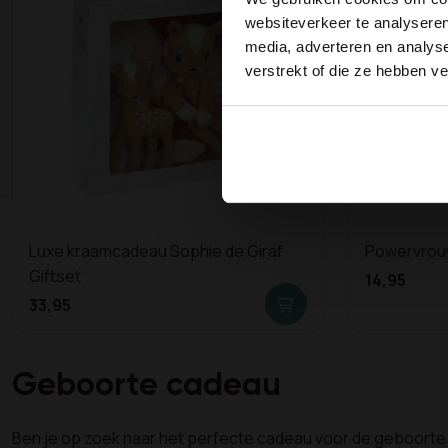
websiteverkeer te analyseren
media, adverteren en analys
verstrekt of die ze hebben v
Luxe kraamcadeau Sophie de Giraf
Powervrouw
Giftset
14,95
33,95
Geboorte cadeau
Ben je op zoek naar het perfecte cadeau voor de geboorte v