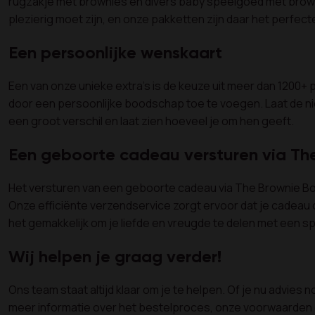
rugzakje met brownies en divers baby speelgoed met brownie
plezierig moet zijn, en onze pakketten zijn daar het perfec
Een persoonlijke wenskaart
Een van onze unieke extra’s is de keuze uit meer dan 1200+
door een persoonlijke boodschap toe te voegen. Laat de ni
een groot verschil en laat zien hoeveel je om hen geeft.
Een geboorte cadeau versturen via Th
Het versturen van een geboorte cadeau via The Brownie Box 
Onze efficiënte verzendservice zorgt ervoor dat je cadeau o
het gemakkelijk om je liefde en vreugde te delen met een 
Wij helpen je graag verder!
Ons team staat altijd klaar om je te helpen. Of je nu advi
meer informatie over het bestelproces, onze voorwaarden en