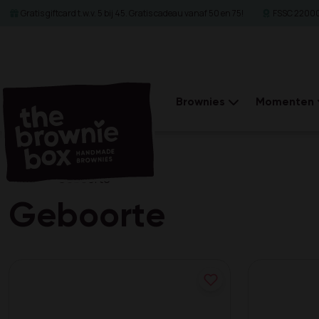
Gratis giftcard t.w.v. 5 bij 45. Gratis cadeau vanaf 50 en 75!
FSSC 22000 
Brownies
Momenten
Home
Geboorte
Geboorte