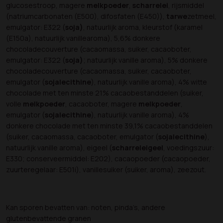
glucosestroop, magere
melkpoeder
,
scharrelei
, rijsmiddel
(natriumcarbonaten (E500), difosfaten (E450)),
tarwe
zetmeel,
emulgator: E322 (
soja)
, natuurlijk aroma, kleurstof (karamel
(E150a), natuurlijk vanillearoma), 5,6% donkere
chocoladecouverture (cacaomassa, suiker, cacaoboter,
emulgator: E322 (
soja)
; natuurlijk vanille aroma), 5% donkere
chocoladecouverture (cacaomassa, suiker, cacaoboter,
emulgator (
sojalecithine
), natuurlijk vanille aroma), 4% witte
chocolade met ten minste 21% cacaobestanddelen (suiker,
volle
melkpoeder
, cacaoboter, magere
melkpoeder
,
emulgator (
sojalecithine
), natuurlijk vanille aroma), 4%
donkere chocolade met ten minste 39,1% cacaobestanddelen
(suiker, cacaomassa, cacaoboter, emulgator (
sojalecithine
),
natuurlijk vanille aroma), eigeel (
scharreleigeel
, voedingszuur:
E330; conserveermiddel: E202), cacaopoeder (cacaopoeder,
zuurteregelaar: E501i), vanillesuiker (suiker, aroma), zeezout.
Kan sporen bevatten van: noten, pinda’s, andere
glutenbevattende granen