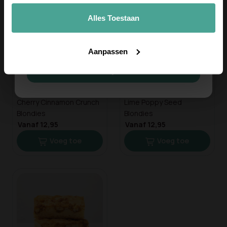
Meld je aan voor onze nieuwsbrief en ontvang
10% korting op je eerste bestelling.
Alles Toestaan
Email
Aanpassen
Meld je aan
Cherry Cinnamon Crunch
Lime Poppy Seed
Blondies
Blondies
Vanaf 12,95
Vanaf 12,95
Voeg toe
Voeg toe