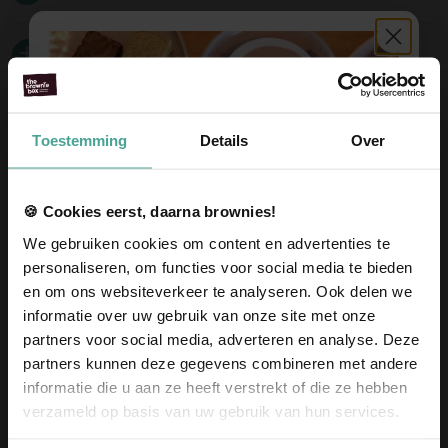
Offerte aanvragen
Ook leuk
Toestemming
Details
Over
🍪 Cookies eerst, daarna brownies!
We gebruiken cookies om content en advertenties te
personaliseren, om functies voor social media te bieden
en om ons websiteverkeer te analyseren. Ook delen we
informatie over uw gebruik van onze site met onze
partners voor social media, adverteren en analyse. Deze
Almond Crunch Brownies
Caramel Latte Brownies
partners kunnen deze gegevens combineren met andere
Vanaf 12,95
Vanaf 12,95
informatie die u aan ze heeft verstrekt of die ze hebben
Ontvang
10% korting
op je
Voeg toe
Voeg toe
verzameld op basis van uw gebruik van hun services.
eerste bestelling
!