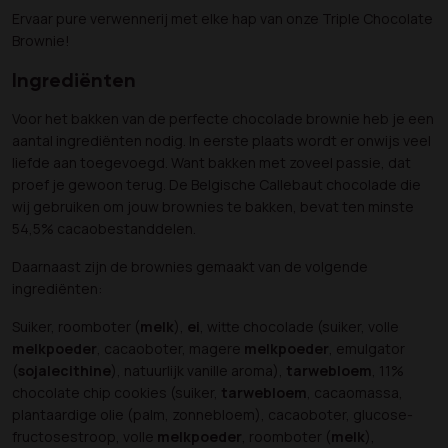
Ervaar pure verwennerij met elke hap van onze Triple Chocolate
Brownie!
Ingrediënten
Voor het bakken van de perfecte chocolade brownie heb je een
aantal ingrediënten nodig. In eerste plaats wordt er onwijs veel
liefde aan toegevoegd. Want bakken met zoveel passie, dat
proef je gewoon terug. De Belgische Callebaut chocolade die
wij gebruiken om jouw brownies te bakken, bevat ten minste
54,5% cacaobestanddelen.
Daarnaast zijn de brownies gemaakt van de volgende
ingrediënten:
Suiker, roomboter (
melk
),
ei
, witte chocolade (suiker, volle
melkpoeder
, cacaoboter, magere
melkpoeder
, emulgator
(
sojalecithine
), natuurlijk vanille aroma),
tarwebloem
, 11%
chocolate chip cookies (suiker,
tarwebloem
, cacaomassa,
plantaardige olie (palm, zonnebloem), cacaoboter, glucose-
fructosestroop, volle
melkpoeder
, roomboter (
melk
),