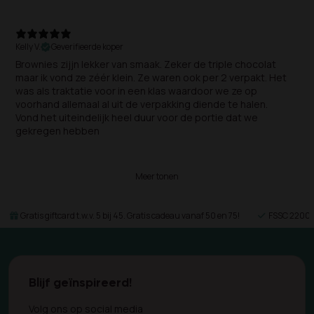
Kelly V.
Geverifieerde koper
Brownies zijjn lekker van smaak. Zeker de triple chocolat
maar ik vond ze zéér klein. Ze waren ook per 2 verpakt. Het
was als traktatie voor in een klas waardoor we ze op
voorhand allemaal al uit de verpakking diende te halen.
Vond het uiteindelijk heel duur voor de portie dat we
gekregen hebben
Meer tonen
Gratis giftcard t.w.v. 5 bij 45. Gratis cadeau vanaf 50 en 75!
FSSC 22000 
Blijf geïnspireerd!
Volg ons op social media