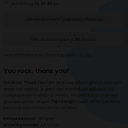
Je hebt nog
04:07:20
uur
Zakelijk bestellen?
Vraag een offerte aan
!
Met deze box spaar je
30
choco's!
Meer informatie over Choco's sparen?
Klik hier
.
You rock, thank you!
You Rock, Thank You!
Met deze luxe giftset geef je meer dan
alleen een cadeau: je geeft een moment van aandacht. De
combinatie van heerlijke brownies, natuurlijk badzout en een
geurkaarsje met de geur
Fig's Delight
maakt dit het perfecte
bedankje voor iemand die het verdient.
Inhoud badzout:
180 gram
Afmeting kaarsje:
4,5 x 5 cm