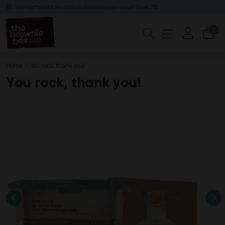
Gratis giftcard t.w.v. 5 bij 45. Gratis cadeau vanaf 50 en 75!
0
Zoeken
Home
You rock, thank you!
You rock, thank you!