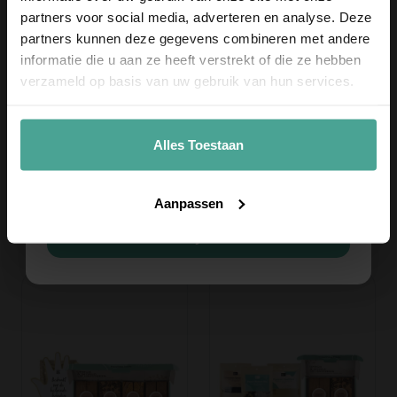
partners voor social media, adverteren en analyse. Deze
partners kunnen deze gegevens combineren met andere
informatie die u aan ze heeft verstrekt of die ze hebben
Ontvang
10% korting
op je
verzameld op basis van uw gebruik van hun services.
eerste bestelling
!
Meld je aan voor onze nieuwsbrief en ontvang
10% korting op je eerste bestelling.
Alles Toestaan
Stel je eigen Brownie Box
Strijder die je bent!
Email
samen
14,95
Vanaf 10,95
Voeg toe
Aanpassen
Voeg toe
Meld je aan