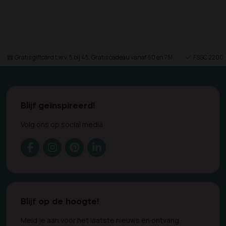
Gratis giftcard t.w.v. 5 bij 45. Gratis cadeau vanaf 50 en 75!
FSSC 22000 
Blijf geïnspireerd!
Volg ons op social media
Blijf op de hoogte!
Meld je aan voor het laatste nieuws en ontvang