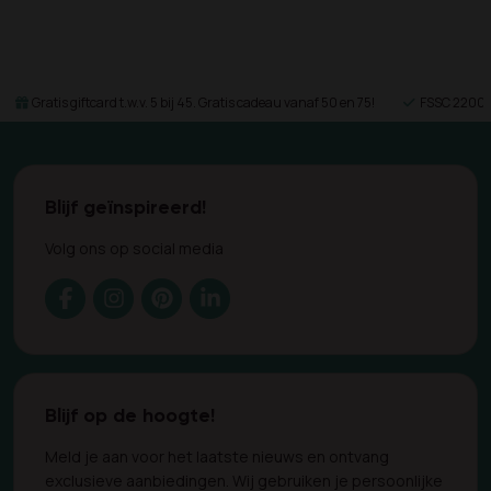
Gratis giftcard t.w.v. 5 bij 45. Gratis cadeau vanaf 50 en 75!
FSSC 22000 
Blijf geïnspireerd!
Volg ons op social media
Blijf op de hoogte!
Meld je aan voor het laatste nieuws en ontvang
exclusieve aanbiedingen. Wij gebruiken je persoonlijke