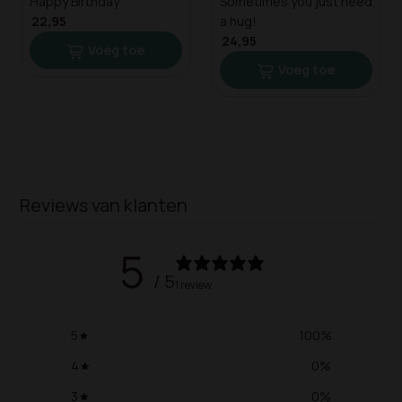
Happy Birthday
Sometimes you just need
22,95
a hug!
24,95
Voeg toe
Voeg toe
Reviews van klanten
5
/ 5
1 review
5
100
%
4
0
%
3
0
%