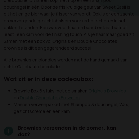
bierdouche. Dit is een sop met hop en een shampoo +
douchegel in één. Door de fris kruidige geur van Sweet Basil is
dit het enige bier waar je frisser van wordt. Ook is er een zachte
en verzorgende gezichtsbalsem voor na het scheren in het
pakket te vinden. Een wax voor haar en baard én last but not
least; een kam voor de finishing touch. Als je haar maar goed zit.
Samen met een box vol Originals en Double Chocolates
brownies is dit een gegarandeerd succes!
Alle brownies en blondies worden met de hand gemaakt van
echte Callebaut chocolade.
Wat zit er in deze cadeaubox:
Brownie Box 6 stuks met de smaken
Originals Brownies
en
Double Chocolates Brownies
Mannen verwenpakket met Shampoo & douchegel, Wax,
gezichtscreme en een kam.
Brownies verzenden in de zomer, kan
dat?