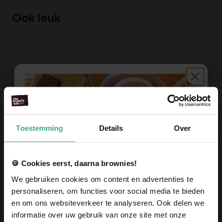
Ook leuk
Toestemming
Details
Over
Stel je eigen Brownie Box
Bedankt voor jouw hulp!
samen
23,95
Vanaf 10,95
Voeg toe
🍪 Cookies eerst, daarna brownies!
Voeg toe
We gebruiken cookies om content en advertenties te
personaliseren, om functies voor social media te bieden
en om ons websiteverkeer te analyseren. Ook delen we
informatie over uw gebruik van onze site met onze