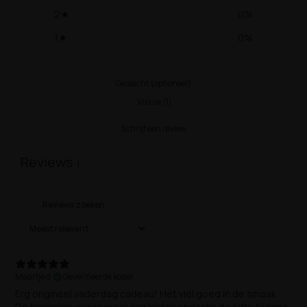
2
0
%
1
0
%
Geslacht (optioneel)
Vrouw
(
1
)
Schrijf een review
Reviews
1
Maartje d.
Geverifieerde koper
Erg origineel vaderdag cadeau! Het viel goed in de smaak.
De brownies waren weer erg lekker ondanks de hitte tijdens