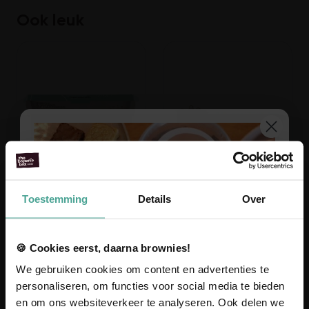
Ook leuk
Stel je eigen Brownie Box
Bedankt voor jouw hulp!
samen
23,95
Toestemming
Details
Over
Vanaf 10,95
Voeg toe
Ben je ouder dan 18 jaar?
Voeg toe
🍪 Cookies eerst, daarna brownies!
We gebruiken cookies om content en advertenties te
personaliseren, om functies voor social media te bieden
en om ons websiteverkeer te analyseren. Ook delen we