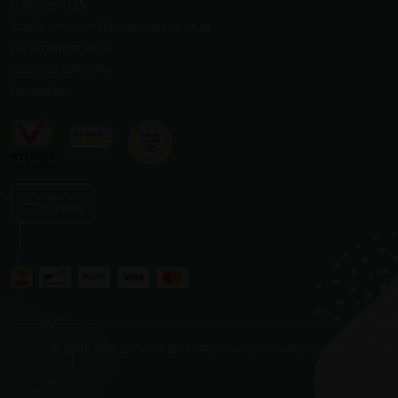
026 2062135
klantenservice@thebrowniebox.nl
De Kazematten 4
6681 CS Bemmel
Nederland
Bekend bij
PostNL
© 2026 The Brownie Box
- Alle rechten voorbehouden