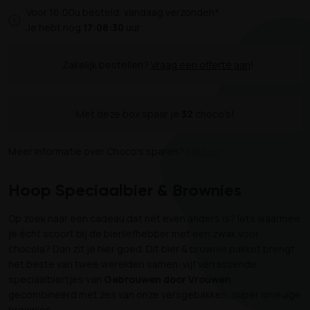
Voor 16:00u besteld, vandaag verzonden*
Je hebt nog
17:08:29
uur
Zakelijk bestellen?
Vraag een offerte aan
!
Met deze box spaar je
32
choco's!
Meer informatie over Choco's sparen?
Klik hier
.
Hoop Speciaalbier & Brownies
Op zoek naar een cadeau dat nét even anders is? Iets waarmee
je écht scoort bij de bierliefhebber met een zwak voor
chocola? Dan zit je hier goed. Dit bier & brownie pakket brengt
het beste van twee werelden samen: vijf verrassende
speciaalbiertjes van
Gebrouwen door Vrouwen
,
gecombineerd met zes van onze versgebakken, super smeuïge
brownies.