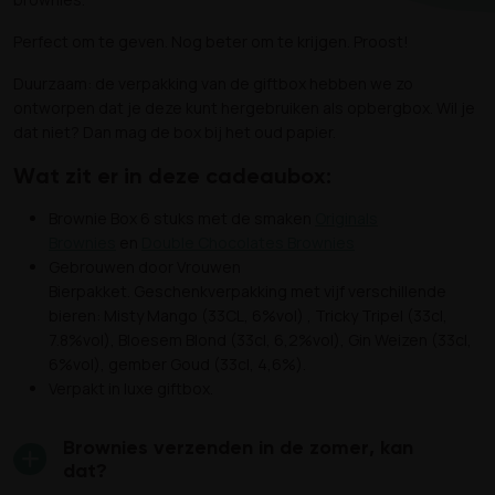
Perfect om te geven. Nog beter om te krijgen. Proost!
Duurzaam: de verpakking van de giftbox hebben we zo
ontworpen dat je deze kunt hergebruiken als opbergbox. Wil je
dat niet? Dan mag de box bij het oud papier.
Wat zit er in deze cadeaubox:
Brownie Box 6 stuks met de smaken
Originals
Brownies
en
Double Chocolates Brownies
Gebrouwen door Vrouwen
Bierpakket.
Geschenkverpakking met vijf verschillende
bieren: Misty Mango (33CL, 6%vol) , Tricky Tripel (33cl,
7.8%vol), Bloesem Blond (33cl, 6,2%vol), Gin Weizen (33cl,
6%vol), gember Goud (33cl, 4,6%).
Verpakt in luxe giftbox.
Brownies verzenden in de zomer, kan
dat?