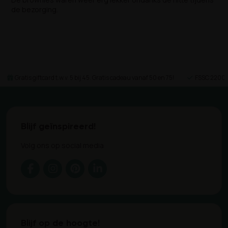
de bezorging.
Gratis giftcard t.w.v. 5 bij 45. Gratis cadeau vanaf 50 en 75!
FSSC 22000 
Blijf geïnspireerd!
Volg ons op social media
Blijf op de hoogte!