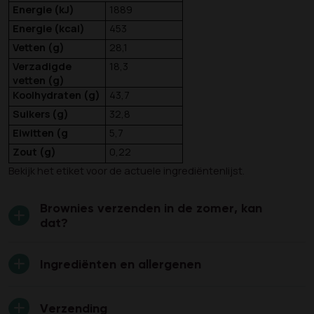
Energie (kJ)
1889
Energie (kcal)
453
Vetten (g)
28,1
Verzadigde
18,3
vetten (g)
Koolhydraten (g)
43,7
Suikers (g)
32,8
Eiwitten (g
5,7
Zout (g)
0,22
Bekijk het etiket voor de actuele ingrediëntenlijst.
Brownies verzenden in de zomer, kan
dat?
Ingrediënten en allergenen
Verzending