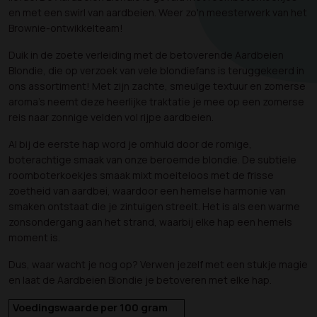
en met een swirl van aardbeien. Weer zo'n meesterwerk van het
Brownie-ontwikkelteam!
Duik in de zoete verleiding met de betoverende Aardbeien
Blondie, die op verzoek van vele blondiefans is teruggekeerd in
ons assortiment! Met zijn zachte, smeuïge textuur en zomerse
aroma's neemt deze heerlijke traktatie je mee op een zomerse
reis naar zonnige velden vol rijpe aardbeien.
Al bij de eerste hap word je omhuld door de romige,
boterachtige smaak van onze beroemde blondie. De subtiele
roomboterkoekjes smaak mixt moeiteloos met de frisse
zoetheid van aardbei, waardoor een hemelse harmonie van
smaken ontstaat die je zintuigen streelt. Het is als een warme
zonsondergang aan het strand, waarbij elke hap een hemels
moment is.
Dus, waar wacht je nog op? Verwen jezelf met een stukje magie
en laat de Aardbeien Blondie je betoveren met elke hap.
Voedingswaarde per 100 gram