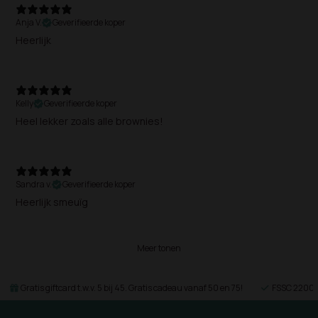
Anja V.
Geverifieerde koper
Heerlijk
Kelly
Geverifieerde koper
Heel lekker zoals alle brownies!
Sandra v.
Geverifieerde koper
Heerlijk smeuïg
Meer tonen
Gratis giftcard t.w.v. 5 bij 45. Gratis cadeau vanaf 50 en 75!
FSSC 22000 