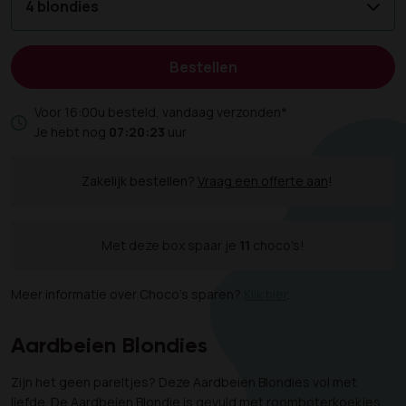
4 blondies
Bestellen
Voor 16:00u besteld, vandaag verzonden*
Je hebt nog
07:20:22
uur
Zakelijk bestellen?
Vraag een offerte aan
!
Met deze box spaar je
11
choco's!
Meer informatie over Choco's sparen?
Klik hier
.
Aardbeien Blondies
Zijn het geen pareltjes? Deze Aardbeien Blondies vol met
liefde. De Aardbeien Blondie is gevuld met roomboterkoekjes