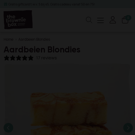
Gratis giftcard t.w.v. 5 bij 45. Gratis cadeau vanaf 50 en 75!
0
Zoeken
Home
Aardbeien Blondies
Aardbeien Blondies
17 reviews