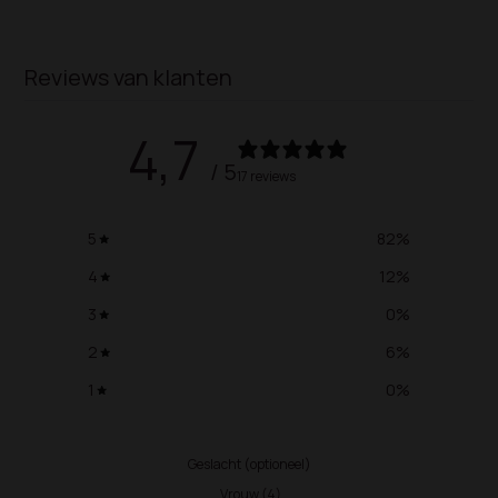
Reviews van klanten
4,7
/ 5
17 reviews
5
82
%
4
12
%
3
0
%
2
6
%
1
0
%
Geslacht (optioneel)
Vrouw
(
4
)